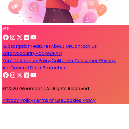
Subscription
Features
About Us
Contact Us
Safety
Security
Hacked
FAQ
Zero Tolerance Policy
California Consumer Privacy
Act
General Data Protection
© 2026 Gleemeet | All Rights Reserved
Privacy Policy
Terms of Use
Cookies Policy